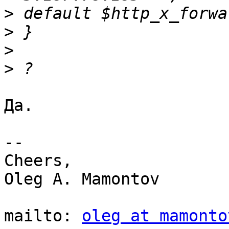
>
>
>
>
Да.

-- 

Cheers,

Oleg A. Mamontov

mailto: 
oleg at mamonto