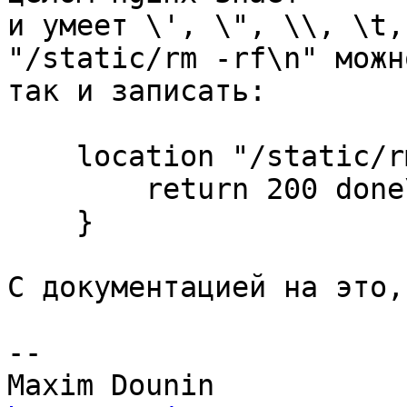
и умеет \', \", \\, \t,
"/static/rm -rf\n" можно
так и записать:

    location "/static/rm -rf\n" {

        return 200 done\n;

    }

С документацией на это,
-- 
