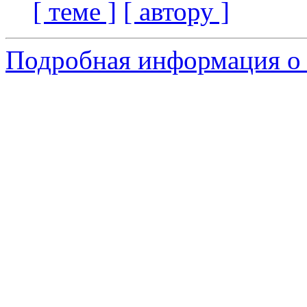
[ теме ]
[ автору ]
Подробная информация о 