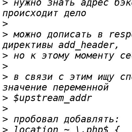
>
 нужно знать адрес бэк
>
>
 можно дописать в resp
>
>
>
 в связи с этим ищу сп
>
>
>
>