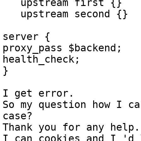
   upstream first {}

   upstream second {}

server {

proxy_pass $backend;

health_check;

}

I get error. 

So my question how I ca
case?

Thank you for any help. 
I can cookies and I 'd 