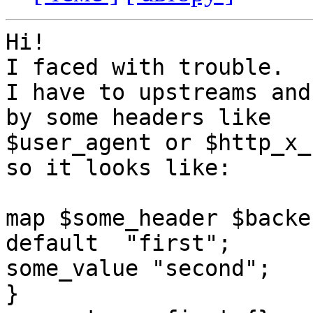
Hi!

I faced with trouble.

I have to upstreams and
by some headers like

$user_agent or $http_x_
so it looks like:

map $some_header $backen
default  "first";

some_value "second";

}
