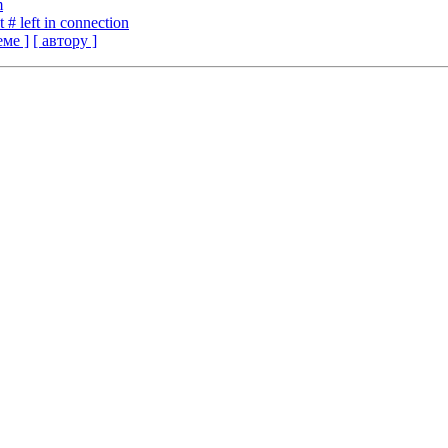
m
# left in connection
еме ]
[ автору ]