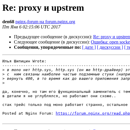
Re: proxy и upstrem
den68
nginx-forum на forum.nginx.org
Пт Янв 6 02:15:06 UTC 2017
Предыдущее сообщение (в дискуссии):
Re: proxy и upstre
Следующее сообщение (в дискуссии):
Ошибка: open socket 
Сообщения, упорядоченные по:
[ дате ]
[ дискуссии ]
[ т
Илья Шипицин Wrote:

-------------------------------------------------------

>
>
>
>
да, конечно, но там его функциональный заменитель с тем
в детали я не углублялся, но работают они схоже..

стак трейс только под моно работает странно, остальное 
Posted at Nginx Forum: 
https://forum.nginx.org/read.php