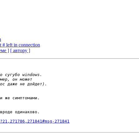
m
# left in connection
еме ]
[ автору ]
и же симптомами.

вроде одинаково.

?21,271786,271841#msg-271841