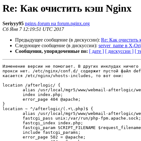
Re: Как очистить кэш Nginx
Seriyyy95
nginx-forum на forum.nginx.org
Сб Янв 7 12:19:51 UTC 2017
Предыдущее сообщение (в дискуссии):
Re: Как очистить 
Следующее сообщение (в дискуссии):
server_name в X-Or
Сообщения, упорядоченные по:
[ дате ]
[ дискуссии ]
[ т
Изменение версии не помогает. В других инклудах ничего 
прокси нет. /etc/nginx/conf.d/ содержит пустой файл def
касается /etc/nginx/vhosts-includes, то вот они:

location /afterlogic/ {

        alias /usr/local/mgr5/www/webmail-afterlogic/webmail/;

        index index.php;

        error_page 404 @apache;

}

location ~ ^/afterlogic/(.+\.php)$ {

        alias /usr/local/mgr5/www/webmail-afterlogic/webmail/$1;

        fastcgi_pass unix:/var/run/php-fpm.apache.sock;

        fastcgi_index index.php;

        fastcgi_param SCRIPT_FILENAME $request_filename;

        include fastcgi_params;

        error_page 502 = @apache;
