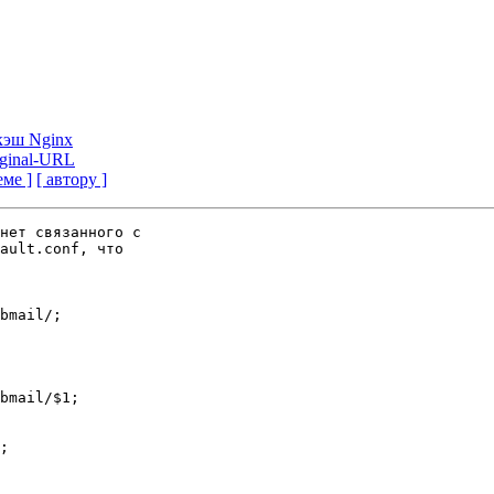
кэш Nginx
iginal-URL
еме ]
[ автору ]
нет связанного с

ault.conf, что
