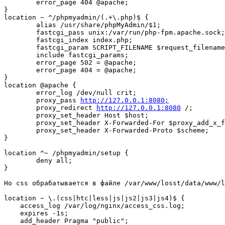
        error_page 404 @apache;

}

location ~ ^/phpmyadmin/(.+\.php)$ {

        alias /usr/share/phpMyAdmin/$1;

        fastcgi_pass unix:/var/run/php-fpm.apache.sock;

        fastcgi_index index.php;

        fastcgi_param SCRIPT_FILENAME $request_filename;

        include fastcgi_params;

        error_page 502 = @apache;

        error_page 404 = @apache;

}

location @apache {

        error_log /dev/null crit;

        proxy_pass 
http://127.0.0.1:8080;
        proxy_redirect 
http://127.0.0.1:8080
 /;

        proxy_set_header Host $host;

        proxy_set_header X-Forwarded-For $proxy_add_x_forwarded_for;

        proxy_set_header X-Forwarded-Proto $scheme;

}

location ^~ /phpmyadmin/setup {

        deny all;

}

Но css обрабатывается в файле /var/www/losst/data/www/l
location ~ \.(css|htc|less|js|js2|js3|js4)$ {

    access_log /var/log/nginx/access_css.log;

    expires -1s;

    add_header Pragma "public";
