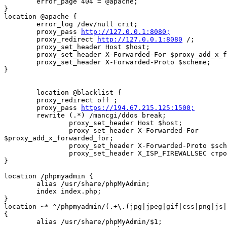
        error_page 404 = @apache;

}

location @apache {

        error_log /dev/null crit;

        proxy_pass 
http://127.0.0.1:8080;
        proxy_redirect 
http://127.0.0.1:8080
 /;

        proxy_set_header Host $host;

        proxy_set_header X-Forwarded-For $proxy_add_x_forwarded_for;

        proxy_set_header X-Forwarded-Proto $scheme;

}

        location @blacklist {

        proxy_redirect off ;

        proxy_pass 
https://194.67.215.125:1500;
        rewrite (.*) /mancgi/ddos break;

                proxy_set_header Host $host;

                proxy_set_header X-Forwarded-For

$proxy_add_x_forwarded_for;

                proxy_set_header X-Forwarded-Proto $scheme;

                proxy_set_header X_ISP_FIREWALLSEC строка;

}

location /phpmyadmin {

        alias /usr/share/phpMyAdmin;

        index index.php;

}

location ~* ^/phpmyadmin/(.+\.(jpg|jpeg|gif|css|png|js|
{

        alias /usr/share/phpMyAdmin/$1;
