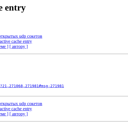
e entry
 открытых udp сокетов
active cache entry
еме ]
[ автору ]
?21,271068,271981#msg-271981
 открытых udp сокетов
active cache entry
еме ]
[ автору ]