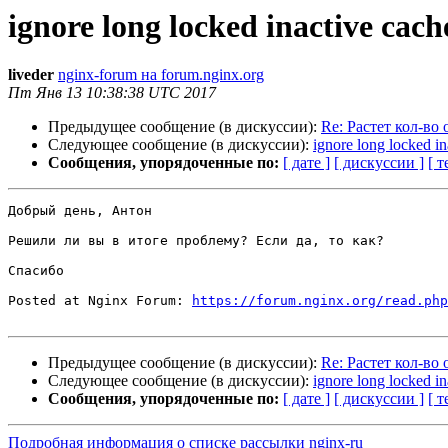
ignore long locked inactive cach
liveder
nginx-forum на forum.nginx.org
Пт Янв 13 10:38:38 UTC 2017
Предыдущее сообщение (в дискуссии):
Re: Растет кол-во
Следующее сообщение (в дискуссии):
ignore long locked in
Сообщения, упорядоченные по:
[ дате ]
[ дискуссии ]
[ т
Добрый день, Антон

Решили ли вы в итоге проблему? Если да, то как?

Спасибо

Posted at Nginx Forum: 
https://forum.nginx.org/read.php
Предыдущее сообщение (в дискуссии):
Re: Растет кол-во
Следующее сообщение (в дискуссии):
ignore long locked in
Сообщения, упорядоченные по:
[ дате ]
[ дискуссии ]
[ т
Подробная информация о списке рассылки nginx-ru