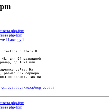
fpm
ответа php-fpm
твета php-fpm
еме ]
[ автору ]
: fastcgi_buffers 8

 4k, для 64-разрядной

ример, до 16k) или

админке сайта. На

, размер ОЗУ сервера

оды не делают. Так ли

?21,271999,272023#msg-272023
ответа php-fpm
твета php-fpm