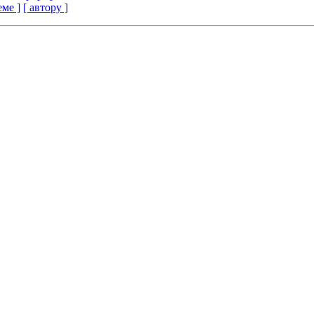
еме ]
[ автору ]