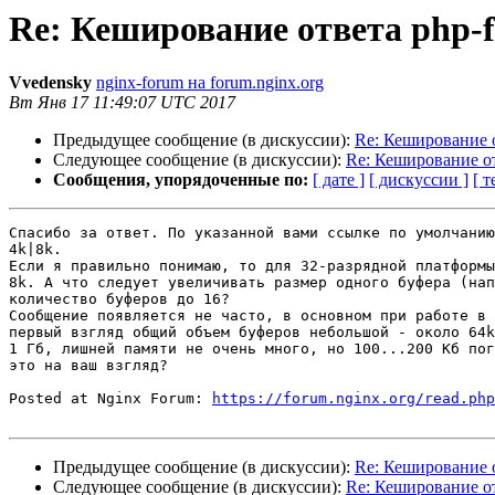
Re: Кеширование ответа php-
Vvedensky
nginx-forum на forum.nginx.org
Вт Янв 17 11:49:07 UTC 2017
Предыдущее сообщение (в дискуссии):
Re: Кеширование 
Следующее сообщение (в дискуссии):
Re: Кеширование о
Сообщения, упорядоченные по:
[ дате ]
[ дискуссии ]
[ т
Спасибо за ответ. По указанной вами ссылке по умолчанию
4k|8k.

Если я правильно понимаю, то для 32-разрядной платформы
8k. А что следует увеличивать размер одного буфера (нап
количество буферов до 16?

Сообщение появляется не часто, в основном при работе в 
первый взгляд общий объем буферов небольшой - около 64k
1 Гб, лишней памяти не очень много, но 100...200 Кб пог
это на ваш взгляд?

Posted at Nginx Forum: 
https://forum.nginx.org/read.php
Предыдущее сообщение (в дискуссии):
Re: Кеширование 
Следующее сообщение (в дискуссии):
Re: Кеширование о