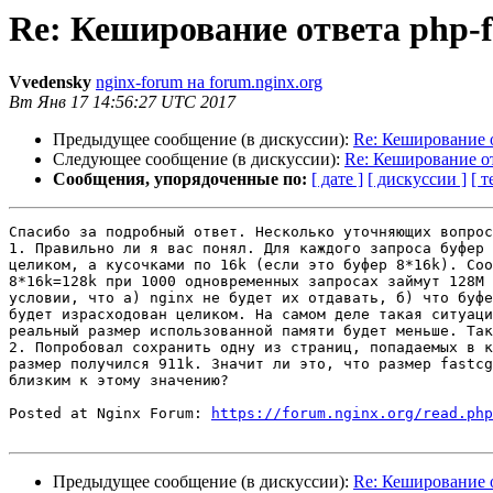
Re: Кеширование ответа php-
Vvedensky
nginx-forum на forum.nginx.org
Вт Янв 17 14:56:27 UTC 2017
Предыдущее сообщение (в дискуссии):
Re: Кеширование 
Следующее сообщение (в дискуссии):
Re: Кеширование о
Сообщения, упорядоченные по:
[ дате ]
[ дискуссии ]
[ т
Спасибо за подробный ответ. Несколько уточняющих вопрос
1. Правильно ли я вас понял. Для каждого запроса буфер 
целиком, а кусочками по 16k (если это буфер 8*16k). Соо
8*16k=128k при 1000 одновременных запросах займут 128М 
условии, что а) nginx не будет их отдавать, б) что буфе
будет израсходован целиком. На самом деле такая ситуаци
реальный размер использованной памяти будет меньше. Так
2. Попробовал сохранить одну из страниц, попадаемых в к
размер получился 911k. Значит ли это, что размер fastcg
близким к этому значению?

Posted at Nginx Forum: 
https://forum.nginx.org/read.php
Предыдущее сообщение (в дискуссии):
Re: Кеширование 