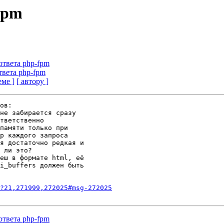
fpm
ответа php-fpm
твета php-fpm
еме ]
[ автору ]
ов:

не забирается сразу

тветственно

памяти только при

р каждого запроса

я достаточно редкая и

 ли это?

еш в формате html, её

i_buffers должен быть

?21,271999,272025#msg-272025
ответа php-fpm