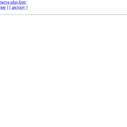
твета php-fpm
еме ]
[ автору ]