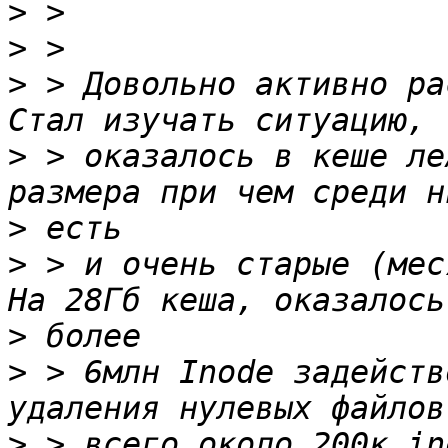
>
>
>
 > Довольно активно ра
>
 > оказалось в кеше ле
>
>
 > и очень старые (мес
>
>
 > 6млн Inode задейств
>