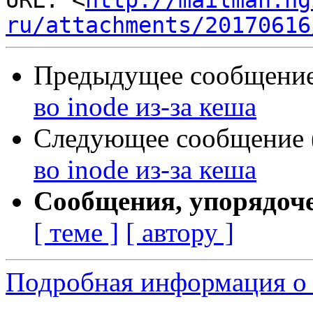
URL: <
http://mailman.ng
ru/attachments/20170616
Предыдущее сообщение 
во inode из-за кеша
Следующее сообщение (
во inode из-за кеша
Сообщения, упорядоч
[ теме ]
[ автору ]
Подробная информация о 