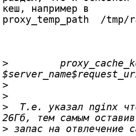
кеш, например в

proxy_temp_path  /tmp/r
>
         proxy_cache_ke
>
>
>
  Т.е. указал nginx чт
>