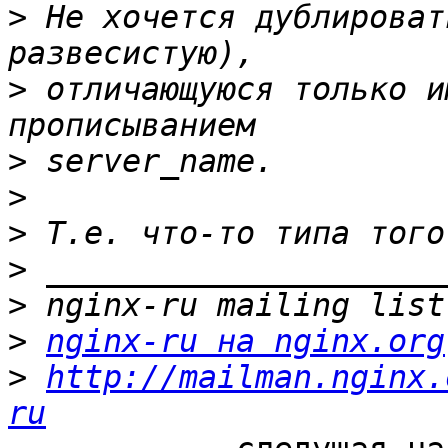
>
 Не хочется дублироват
>
 отличающуюся только и
>
>
>
>
>
>
nginx-ru на nginx.org
>
http://mailman.nginx.
ru