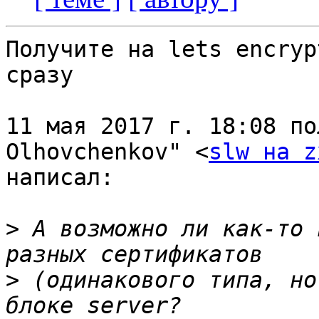
Получите на lets encryp
сразу

11 мая 2017 г. 18:08 по
Olhovchenkov" <
slw на z
написал:

>
 А возможно ли как-то 
>
 (одинакового типа, но