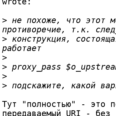
wrote:

>
 не похоже, что этот м
>
 конструкция, состояща
>
>
>
>
Тут "полностью" - это п
передаваемый URI - без 
