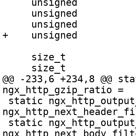
     unsigned             nomem:1;

     unsigned             gzheader:1;

     unsigned             buffering:1;

+    unsigned          
     size_t               zin;

     size_t               zout;

@@ -233,6 +234,8 @@ stat
ngx_http_gzip_ratio = 

 static ngx_http_output_header_filter_pt  
ngx_http_next_header_fi
 static ngx_http_output_body_filter_pt    
ngx_http_next_body_filte