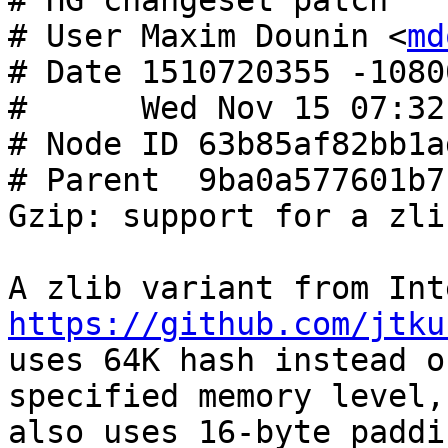
# HG changeset patch

# User Maxim Dounin <
md
# Date 1510720355 -10800
#      Wed Nov 15 07:32
# Node ID 63b85af82bb1a
# Parent  9ba0a577601b7
Gzip: support for a zli
https://github.com/jtku

uses 64K hash instead o
specified memory level, 
also uses 16-byte paddi