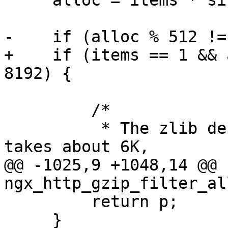
     alloc = items * size;

-    if (alloc % 512 !=
+    if (items == 1 && 
8192) {

         /*

          * The zlib deflate_state allocation, it 
takes about 6K,

@@ -1025,9 +1048,14 @@ 
ngx_http_gzip_filter_al
         return p;

     }
