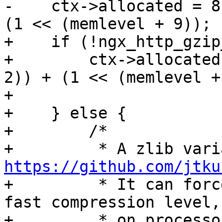
-    ctx->allocated = 8
(1 << (memlevel + 9));

+    if (!ngx_http_gzip
+        ctx->allocated
2)) + (1 << (memlevel +
+

+    } else {

+        /*

https://github.com/jtku

+         * It can forc
fast compression level,

+         * on processo