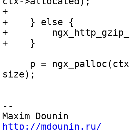
ctx->allocated);

+

+    } else {

+        ngx_http_gzip_
+    }

     p = ngx_palloc(ctx->request->pool, items * 
size);

-- 

http://mdounin.ru/