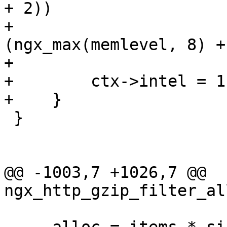
+ 2))

+                      
(ngx_max(memlevel, 8) + 
+                      
+        ctx->intel = 1;
+    }

 }

@@ -1003,7 +1026,7 @@ 
ngx_http_gzip_filter_al