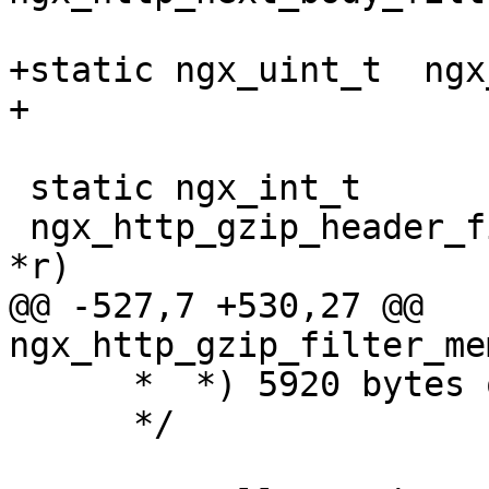
+static ngx_uint_t  ngx
+

 static ngx_int_t

 ngx_http_gzip_header_filter(ngx_http_request_t 
*r)

@@ -527,7 +530,27 @@ 
ngx_http_gzip_filter_me
      *  *) 5920 bytes on amd64 and sparc64

      */
