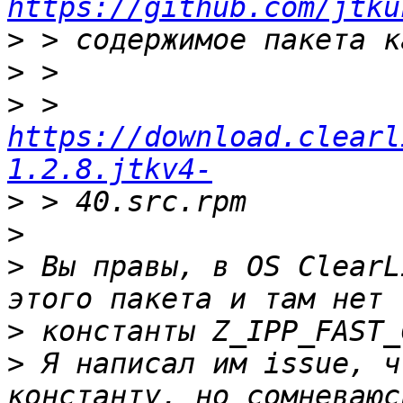
https://github.com/jtku
>
>
>
 > 
https://download.clearl
1.2.8.jtkv4-
>
>
>
 Вы правы, в OS ClearL
>
>
 Я написал им issue, ч