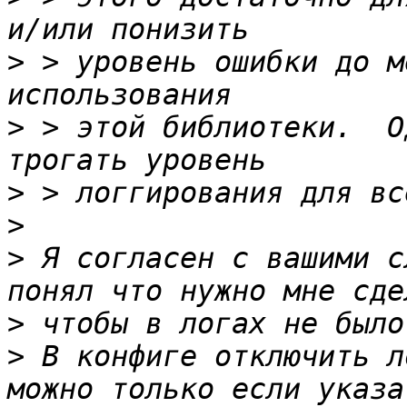
>
 > уровень ошибки до м
>
 > этой библиотеки.  О
>
>
>
 Я согласен с вашими с
>
>
 В конфиге отключить л