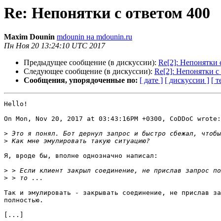
Re: Непонятки с ответом 400
Maxim Dounin
mdounin на mdounin.ru
Пн Ноя 20 13:24:10 UTC 2017
Предыдущее сообщение (в дискуссии):
Re[2]: Непонятки 
Следующее сообщение (в дискуссии):
Re[2]: Непонятки с
Сообщения, упорядоченные по:
[ дате ]
[ дискуссии ]
[ т
Hello!

On Mon, Nov 20, 2017 at 03:43:16PM +0300, CoDDoC wrote:

>
>
Я, вроде бы, вполне однозначно написал:

>
>
Так и эмулировать - закрывать соединение, не прислав за
полностью.

[...]
