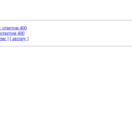
с ответом 400
 ответом 400
еме ]
[ автору ]