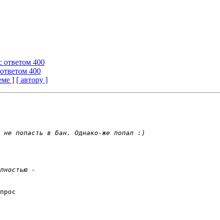
с ответом 400
 ответом 400
еме ]
[ автору ]
прос 
