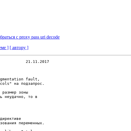
раться с proxy pass uri decode
еме ]
[ автору ]
           21.11.2017
