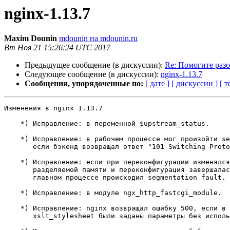
nginx-1.13.7
Maxim Dounin
mdounin на mdounin.ru
Вт Ноя 21 15:26:24 UTC 2017
Предыдущее сообщение (в дискуссии):
Re: Помогите разоб
Следующее сообщение (в дискуссии):
nginx-1.13.7
Сообщения, упорядоченные по:
[ дате ]
[ дискуссии ]
[ т
Изменения в nginx 1.13.7                               
    *) Исправление: в переменной $upstream_status.

    *) Исправление: в рабочем процессе мог произойти segmentation fault,

       если бэкенд возвращал ответ "101 Switching Protocols" на подзапрос.

    *) Исправление: если при переконфигурации изменялся размер зоны

       разделяемой памяти и переконфигурация завершалась неудачно, то в

       главном процессе происходил segmentation fault.

    *) Исправление: в модуле ngx_http_fastcgi_module.

    *) Исправление: nginx возвращал ошибку 500, если в директиве

       xslt_stylesheet были заданы параметры без использования переменных.
