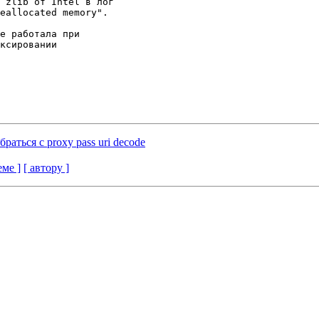
раться с proxy pass uri decode
еме ]
[ автору ]