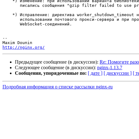
    *) Изменение: при использовании варианта библиотеки zlib от Intel в лог

       писались сообщения "gzip filter failed to use preallocated memory".

    *) Исправление: директива worker_shutdown_timeout не работала при

       использовании почтового прокси-сервера и при проксировании

       WebSocket-соединений.

-- 

http://nginx.org/
Предыдущее сообщение (в дискуссии):
Re: Помогите разоб
Следующее сообщение (в дискуссии):
nginx-1.13.7
Сообщения, упорядоченные по:
[ дате ]
[ дискуссии ]
[ т
Подробная информация о списке рассылки nginx-ru