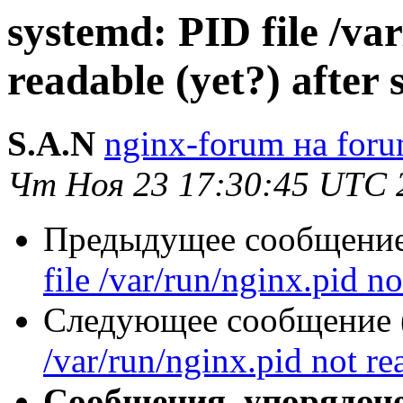
systemd: PID file /va
readable (yet?) after s
S.A.N
nginx-forum на foru
Чт Ноя 23 17:30:45 UTC 
Предыдущее сообщение 
file /var/run/nginx.pid not
Следующее сообщение (
/var/run/nginx.pid not rea
Сообщения, упорядоч