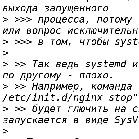
>
 >>> процесса, потому 
>
>
>
 >> Так ведь systemd и
>
 >> Например, команда 
>
 >> будет глючить на с
>