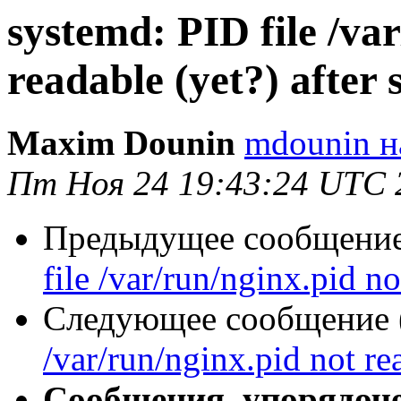
systemd: PID file /va
readable (yet?) after s
Maxim Dounin
mdounin н
Пт Ноя 24 19:43:24 UTC 
Предыдущее сообщение 
file /var/run/nginx.pid not
Следующее сообщение (
/var/run/nginx.pid not rea
Сообщения, упорядоч