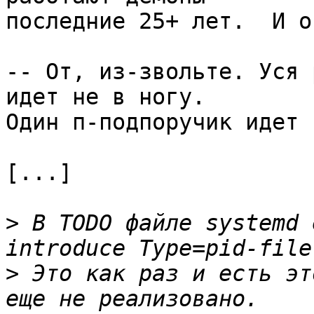
последние 25+ лет.  И о
-- От, из-звольте. Уся 
идет не в ногу. 

Один п-подпоручик идет 
[...]

>
 В TODO файле systemd 
>
 Это как раз и есть эт