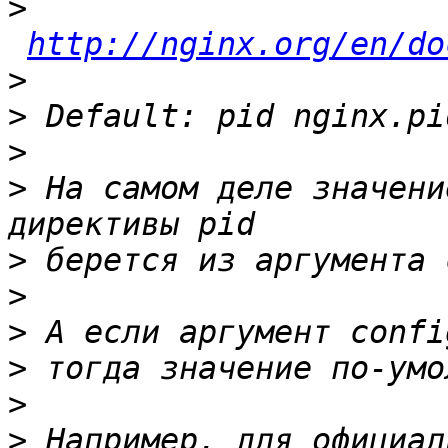
>
http://nginx.org/en/do
>
>
>
>
 На самом деле значени
>
>
>
>
>
>
 Например, для официал