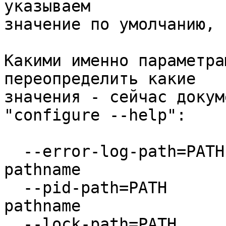
указываем 

значение по умолчанию, 
Какими именно параметра
переопределить какие 

значения - сейчас докум
"configure --help":

  --error-log-path=PATH              set error log 
pathname

  --pid-path=PATH                    set nginx.pid 
pathname

  --lock-path=PATH                   set 