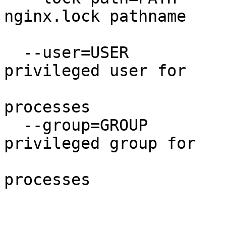
nginx.lock pathname

  --user=USER                        set non-
privileged user for

                           
processes

  --group=GROUP                      set non-
privileged group for

                           
processes
