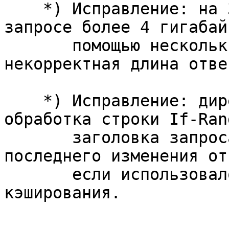
    *) Исправление: на 32-битных платформах при 
запросе более 4 гигабайт
       помощью нескольких диапазонов возвращалась 
некорректная длина ответ
    *) Исправление: директива "expires modified" и 
обработка строки If-Rang
       заголовка запроса не учитывали время 
последнего изменения от
       если использовалось проксирование без 
кэширования.
