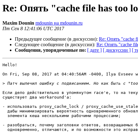
Re: Опять "cache file has too l
Maxim Dounin
mdounin на mdounin.ru
Пт Сен 8 12:41:06 UTC 2017
Предыдущее сообщение (в дискуссии):
Re: Опять "cache fi
Следующее сообщение (в дискуссии):
Re: Опять "cache fil
Сообщения, упорядоченные по:
[ дате ]
[ дискуссии ]
[ т
Hello!

On Fri, Sep 08, 2017 at 04:40:56AM -0400, Ilya Evseev w
>
Если дело действительно в упомянутом race'е, то на теку
существует два workaround'а:

- использовать proxy_cache_lock / proxy_cache_use_stale
  дабы минимизировать вероятность одновременного обновления 

  элемента кеша несколькими рабочими процессами;

- разобраться, почему заголовки ответов, возвращаемых б
  одновременно, отличаются, и по возможности это исправить.
