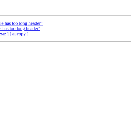
le has too long header"
e has too long header"
еме ]
[ автору ]