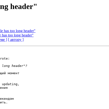
ong header"
le has too long header"
e has too long header"
еме ]
[ автору ]
rote:

щий момент 

 updating, 

екендом 
