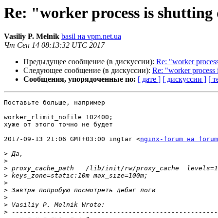
Re: "worker process is shuttin
Vasiliy P. Melnik
basil на vpm.net.ua
Чт Сен 14 08:13:32 UTC 2017
Предыдущее сообщение (в дискуссии):
Re: "worker process
Следующее сообщение (в дискуссии):
Re: "worker process 
Сообщения, упорядоченные по:
[ дате ]
[ дискуссии ]
[ т
Поставьте больше, например

worker_rlimit_nofile 102400;

хуже от этого точно не будет

2017-09-13 21:06 GMT+03:00 ingtar <
nginx-forum на forum
>
>
>
>
>
>
>
>
>