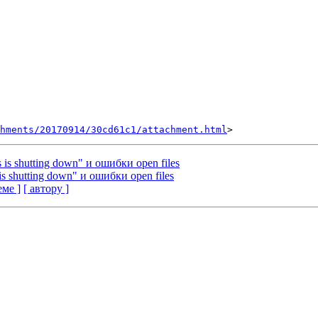
hments/20170914/30cd61c1/attachment.html
 is shutting down" и ошибки open files
is shutting down" и ошибки open files
еме ]
[ автору ]