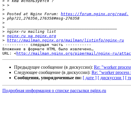
>
>
>
>
 Posted at Nginx Forum: 
https://forum.nginx.org/read.
>
>
>
>
>
nginx-ru на nginx.org
>
http://mailman.nginx.org/mailman/listinfo/nginx-ru
----------- следущая часть -----------

Вложение в формате HTML было извлечено…

URL: <
http://mailman.nginx.org/pipermail/nginx-ru/attac
Предыдущее сообщение (в дискуссии):
Re: "worker process
Следующее сообщение (в дискуссии):
Re: "worker process 
Сообщения, упорядоченные по:
[ дате ]
[ дискуссии ]
[ т
Подробная информация о списке рассылки nginx-ru