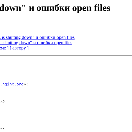
g down" и ошибки open files
 is shutting down" и ошибки open files
is shutting down" и ошибки open files
еме ]
[ автору ]
.nginx.org
>:
