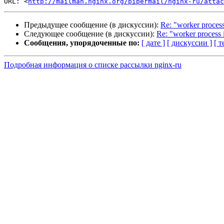
URL: <
http://mailman.nginx.org/pipermail/nginx-ru/attac
Предыдущее сообщение (в дискуссии):
Re: "worker process
Следующее сообщение (в дискуссии):
Re: "worker process 
Сообщения, упорядоченные по:
[ дате ]
[ дискуссии ]
[ т
Подробная информация о списке рассылки nginx-ru