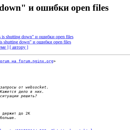
g down" и ошибки open files
 is shutting down" и ошибки open files
is shutting down" и ошибки open files
еме ]
[ автору ]
orum на forum.nginx.org
>

 держит до 2К

больше.
