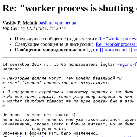
Re: "worker process is shuttin
Vasiliy P. Melnik
basil на vpm.net.ua
Чт Сен 14 12:23:58 UTC 2017
Предыдущее сообщение (в дискуссии):
Re: "worker process
Следующее сообщение (в дискуссии):
Re: "worker process 
Сообщения, упорядоченные по:
[ дате ]
[ дискуссии ]
[ т
14 сентября 2017 г., 15:05 пользователь ingtar <
nginx-f
написал:

>
>
>
>
>
>
>
Не знаю - у меня нет такого :)

не я настраивал - нгингкс мне уже такой достался, фронт
коннекшинов, скорее всего и больше вытянет, но не было 
----------- следущая часть -----------

Вложение в формате HTML было извлечено…
