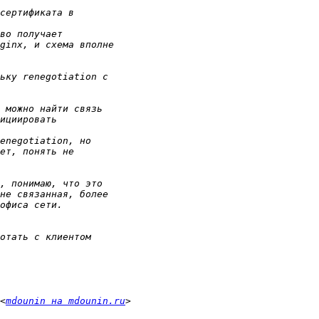
<
mdounin на mdounin.ru