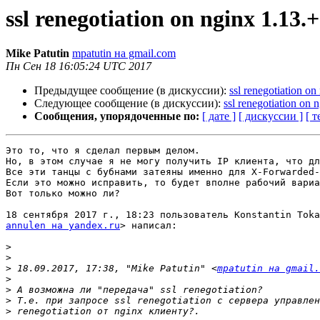
ssl renegotiation on nginx 1.13.+
Mike Patutin
mpatutin на gmail.com
Пн Сен 18 16:05:24 UTC 2017
Предыдущее сообщение (в дискуссии):
ssl renegotiation on
Следующее сообщение (в дискуссии):
ssl renegotiation on 
Сообщения, упорядоченные по:
[ дате ]
[ дискуссии ]
[ т
Это то, что я сделал первым делом.

Но, в этом случае я не могу получить IP клиента, что дл
Все эти танцы с бубнами затеяны именно для X-Forwarded-
Если это можно исправить, то будет вполне рабочий вариа
Вот только можно ли?

annulen на yandex.ru
> написал:

>
>
>
 18.09.2017, 17:38, "Mike Patutin" <
mpatutin на gmail.
>
>
>
>