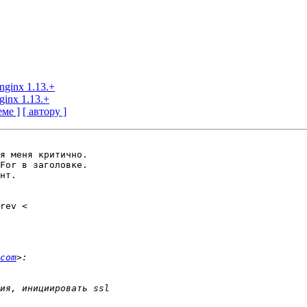
 nginx 1.13.+
nginx 1.13.+
еме ]
[ автору ]
я меня критично.

For в заголовке.

нт.

com