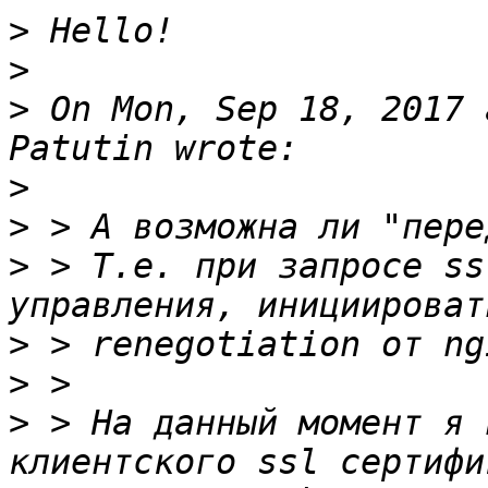
>
>
>
 On Mon, Sep 18, 2017 
>
>
>
 > Т.е. при запросе ss
>
>
>
 > На данный момент я 