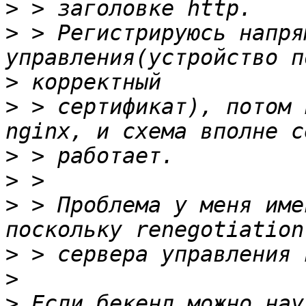
>
>
 > Регистрируюсь напря
>
>
 > сертификат), потом 
>
>
>
 > Проблема у меня име
>
>
>
 Если бекенд можно нау