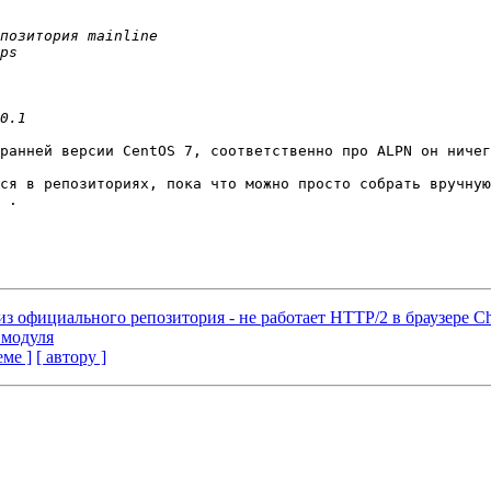
ранней версии CentOS 7, соответственно про ALPN он ничег
 .

e из официального репозитория - не работает HTTP/2 в браузере C
 модуля
еме ]
[ автору ]