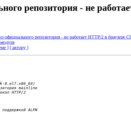
льного репозитория - не работа
e из официального репозитория - не работает HTTP/2 в браузере C
 модуля
еме ]
[ автору ]