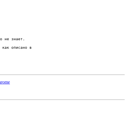
о не знает.

Мы работаем над тем, чтобы пакет для CentOS 7.4+ появился в репозиториях, пока что можно просто собрать вручную как описано в 
hrome