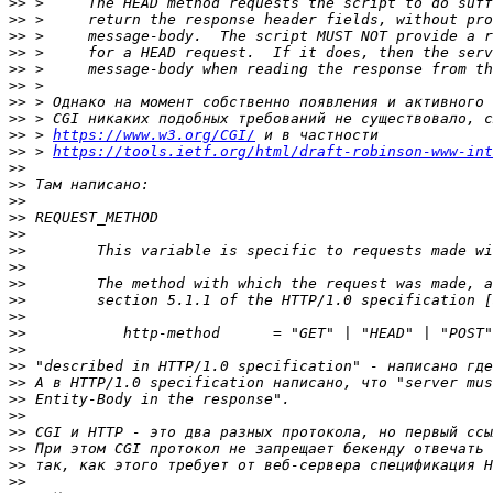
>>
>>
>>
>>
>>
>>
>>
>>
>>
 > 
https://www.w3.org/CGI/
>>
 > 
https://tools.ietf.org/html/draft-robinson-www-int
>>
>>
>>
>>
>>
>>
>>
>>
>>
>>
>>
>>
>>
>>
>>
>>
>>
>>
>>
>>