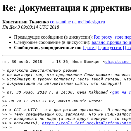
Re: Документация к директиве
Константин Ткаченко
constantine на mellodesign.ru
Пн Дек 3 09:03:14 UTC 2018
Предыдущее сообщение (в дискуссии):
Re: proxy_store пе
Следующее сообщение (в дискуссии):
Баланс Ирочка по 
Сообщения, упорядоченные по:
[ дате ]
[ дискуссии ]
[ т
пт, 30 нояб. 2018 г. в 13:36, Илья Шипицин <
chipitsine 
>
>
>
>
>
>
 пт, 30 нояб. 2018 г. в 14:30, Gena Makhomed <
gmm на c
>
>>
>>
>>
>>
>>
>>
 > поскипать), 
https://tools.ietf.org/html/rfc3875#se
>>