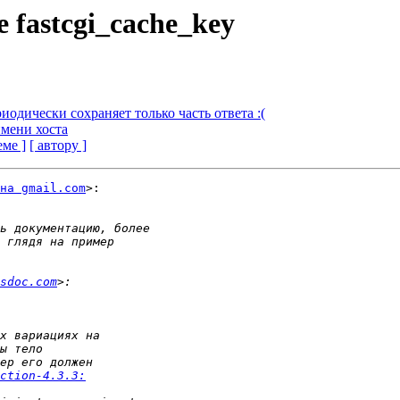
 fastcgi_cache_key
риодически сохраняет только часть ответа :(
имени хоста
еме ]
[ автору ]
на gmail.com
>:

sdoc.com
ction-4.3.3: