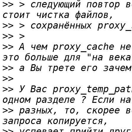
>>
 > следующий повтор в
>>
>>
>>
 А чем proxy_cache не
>>
>>
>>
 У Вас proxy_temp_pat
>>
 разных, то, скорее в
>>
 успевает прийти друг