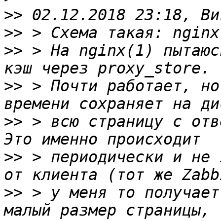
>>
>>
>>
 > На nginx(1) пытаюс
>>
 > Почти работает, но
>>
 > всю страницу с отв
>>
 > периодически и не 
>>
 > у меня то получает