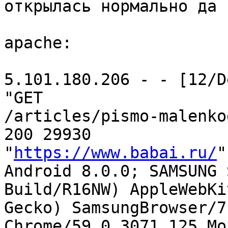
открылась нормально да 
apache:

5.101.180.206 - - [12/D
"GET

/articles/pismo-malenko
200 29930

"
https://www.babai.ru/
"
Android 8.0.0; SAMSUNG 
Build/R16NW) AppleWebKi
Gecko) SamsungBrowser/7.
Chrome/59.0.3071.125 Mo