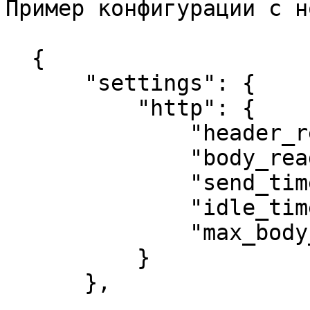
Пример конфигурации с н
  {

      "settings": {

          "http": {

              "header_read_timeout": 30,

              "body_read_timeout": 30,

              "send_timeout": 30,

              "idle_timeout": 180,

              "max_body_size": 8388608

          }

      },
