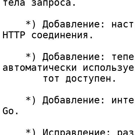
тела запроса.

    *) Добавление: настройка различных таймаутов 
HTTP соединения.

    *) Добавление: теперь модуль Ruby 
автоматически используе
       тот доступен.

    *) Добавление: интерфейс http.Flusher в модуле 
Go.

    *) Исправление: различные проблемы при 