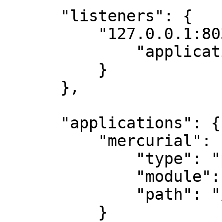
      "listeners": {

          "127.0.0.1:8034": {

              "application": "mercurial"

          }

      },

      "applications": {

          "mercurial": {

              "type": "python 2",

              "module": "hgweb",

              "path": "/data/hg"

          }
