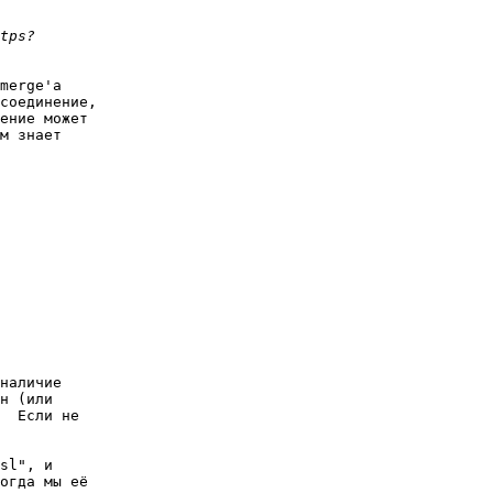
merge'а 

соединение, 

ение может 

м знает 

наличие 

н (или 

  Если не 

sl", и 

огда мы её 
