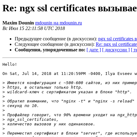
Re: ngx ssl certificates вызыва
Maxim Dounin
mdounin на mdounin.ru
Вс Июл 15 22:11:58 UTC 2018
Предыдущее сообщение (в дискуссии):
ngx ssl certificate
Следующее сообщение (в дискуссии):
Re: ngx ssl certific
Сообщения, упорядоченные по:
[ дате ]
[ дискуссии ]
[ т
Hello!

On Sat, Jul 14, 2018 at 11:20:59PM -0400, Ilya Evseev w
>
>
>
>
>
>
>
>
>
>
>
>