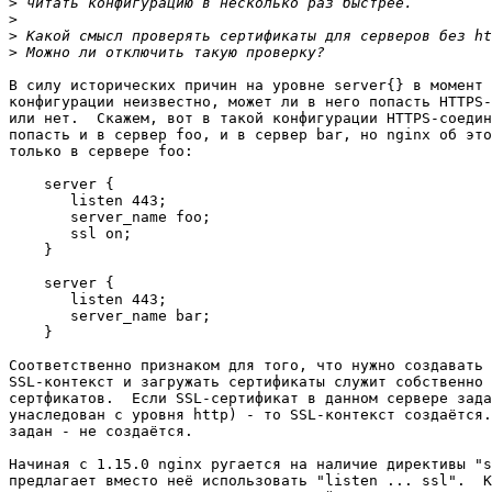
>
>
>
>
В силу исторических причин на уровне server{} в момент 
конфигурации неизвестно, может ли в него попасть HTTPS-
или нет.  Скажем, вот в такой конфигурации HTTPS-соедин
попасть и в сервер foo, и в сервер bar, но nginx об это
только в сервере foo:

    server {

       listen 443;

       server_name foo;

       ssl on;

    }

    server { 

       listen 443;

       server_name bar;

    }

Соответственно признаком для того, что нужно создавать 

SSL-контекст и загружать сертификаты служит собственно 
сертфикатов.  Если SSL-сертификат в данном сервере зада
унаследован с уровня http) - то SSL-контекст создаётся.
задан - не создаётся.

Начиная с 1.15.0 nginx ругается на наличие директивы "s
предлагает вместо неё использовать "listen ... ssl".  К