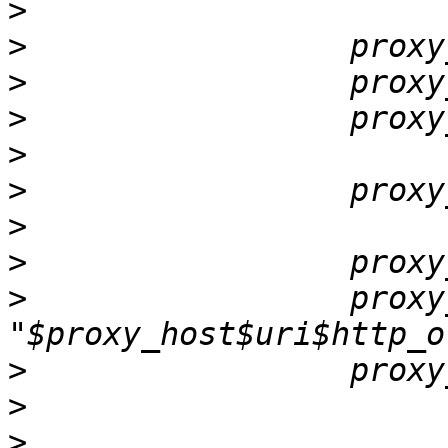
>
>
>
>
>
>
>
>
>
                 proxy
>
>
>