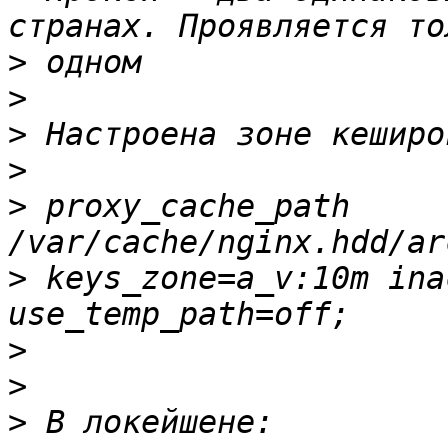
>
>
>
>
>
 proxy_cache_path 
>
 keys_zone=a_v:10m ina
>
>
>