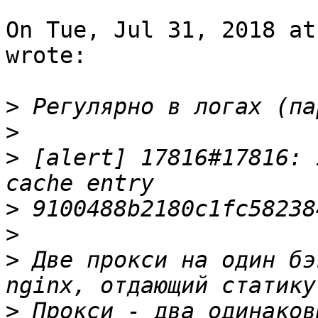
On Tue, Jul 31, 2018 at
wrote:

>
>
>
 [alert] 17816#17816: 
>
>
>
 Две прокси на один бэ
>
 Прокси - два одинаков