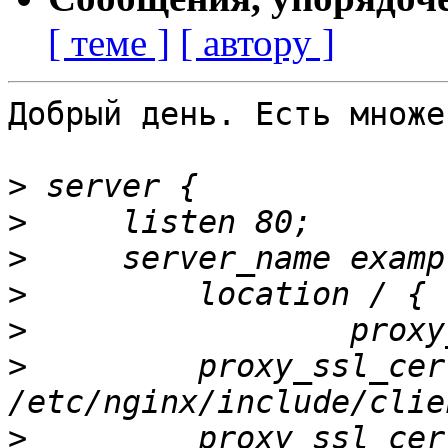
[ теме ]
[ автору ]
Добрый день. Есть множе
>
>
>
>
>
>
         proxy_ssl_cer
>