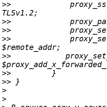
>>
             proxy_ss
>>
             proxy_pa
>>
>>
             proxy_se
>>
            proxy_set
>>
>>
>
>