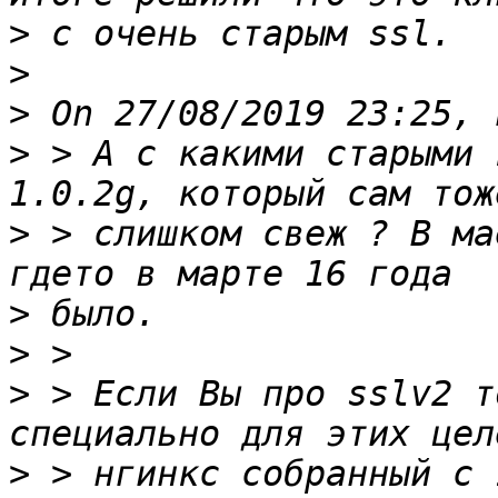
>
>
>
>
 > А с какими старыми 
>
 > слишком свеж ? В ма
>
>
>
 > Если Вы про sslv2 т
>