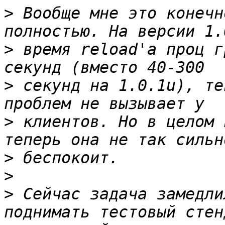
>
 Вообще мне это конечн
>
 время reload'а проц г
>
 секунд на 1.0.1u), те
>
 клиентов. Но в целом 
>
>
>
 Сейчас задача замедли