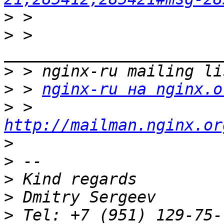
>
>
 > 
>
>
 > 
nginx-ru на nginx.o
>
 > 
http://mailman.nginx.or
>
>
>
>
>