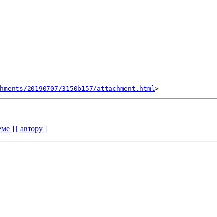
hments/20190707/3150b157/attachment.html
еме ]
[ автору ]