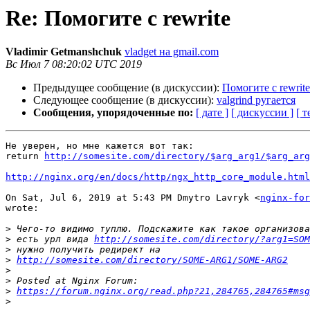
Re: Помогите с rewrite
Vladimir Getmanshchuk
vladget на gmail.com
Вс Июл 7 08:20:02 UTC 2019
Предыдущее сообщение (в дискуссии):
Помогите с rewrite
Следующее сообщение (в дискуссии):
valgrind ругается
Сообщения, упорядоченные по:
[ дате ]
[ дискуссии ]
[ т
Не уверен, но мне кажется вот так:

return 
http://somesite.com/directory/$arg_arg1/$arg_arg
http://nginx.org/en/docs/http/ngx_http_core_module.html
On Sat, Jul 6, 2019 at 5:43 PM Dmytro Lavryk <
nginx-for
wrote:

>
>
 есть урл вида 
http://somesite.com/directory/?arg1=SOM
>
>
http://somesite.com/directory/SOME-ARG1/SOME-ARG2
>
>
>
https://forum.nginx.org/read.php?21,284765,284765#msg
>