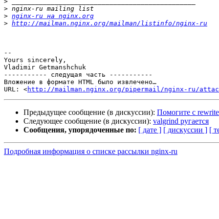
>
>
>
nginx-ru на nginx.org
>
http://mailman.nginx.org/mailman/listinfo/nginx-ru
-- 

Yours sincerely,

Vladimir Getmanshchuk

----------- следущая часть -----------

Вложение в формате HTML было извлечено…

URL: <
http://mailman.nginx.org/pipermail/nginx-ru/attac
Предыдущее сообщение (в дискуссии):
Помогите с rewrite
Следующее сообщение (в дискуссии):
valgrind ругается
Сообщения, упорядоченные по:
[ дате ]
[ дискуссии ]
[ т
Подробная информация о списке рассылки nginx-ru