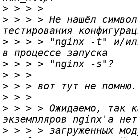
>
>
 > > > Не нашёл символ
>
 > > > "nginx -t" и/ил
>
>
>
>
>
 > > > Ожидаемо, так к
>
 > > > загруженных мод