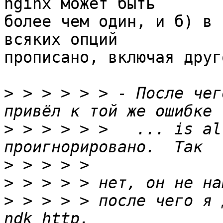
nginx может быть 

более чем один, и б) в 
всяких опций 

прописано, включая друг
>
 > > > > > - После чег
>
 > > > > >   ... is al
>
>
>
 > > > > после чего я 