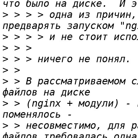
>
 > > > одна из причин,
>
>
>
>
>
 > В рассматриваемом с
>
 > (nginx + модули) - 
>
 > несовместимо, для р