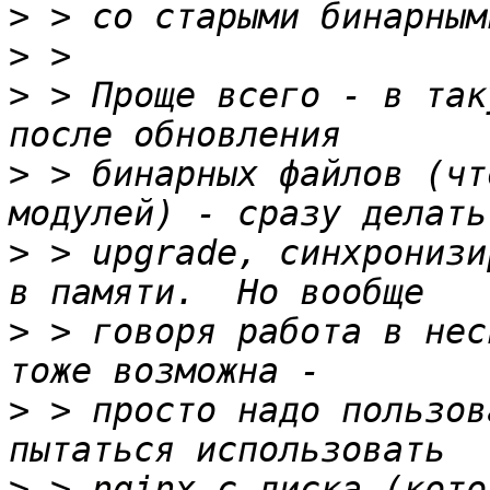
>
>
>
 > Проще всего - в так
>
 > бинарных файлов (чт
>
 > upgrade, синхронизи
>
 > говоря работа в нес
>
 > просто надо пользов
>
 > nginx с диска (кото