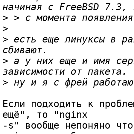
>
>
>
 есть еще линуксы в ра
>
 а у них еще и имя сер
>
Если подходить к пробле
ещё", то "nginx 

-s" вообще непоняно что