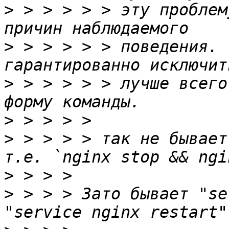
>
 > > > > > эту проблем
>
 > > > > > поведения. 
>
 > > > > > лучше всего
>
>
 > > > > так не бывает
>
>
 > > > Зато бывает "se