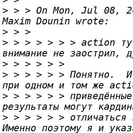
>
 > > On Mon, Jul 08, 2
>
>
 > > > > > > action ту
>
>
 > > > > > Понятно.  И
>
 > > > > > приведённые
>
 > > > > > отличаться в