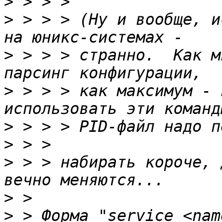
>
>
 > > > (Ну и вообще, и
>
 > > > странно.  Как м
>
 > > > как максимум - 
>
>
>
 > > набирать короче, 
>
>
 > Форма "service <nam