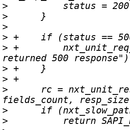
>
>
>
>
>
 +        nxt_unit_req
>
>
>
      rc = nxt_unit_re
>
>