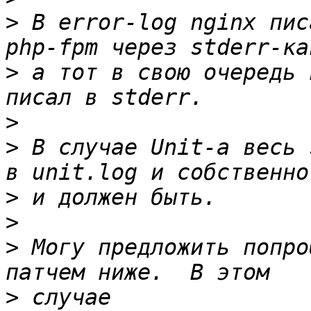
>
 В error-log nginx пис
>
 а тот в свою очередь 
>
>
 В случае Unit-а весь 
>
>
>
 Могу предложить попро
>