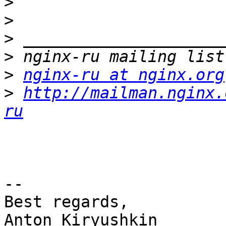
>
>
>
>
>
nginx-ru at nginx.org
>
http://mailman.nginx.
ru
-- 

Best regards,

Anton Kiryushkin
