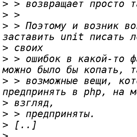
>
>
>
 > Поэтому и возник во
>
>
 > ошибок в какой-то ф
>
 > возможные вещи, кот
>
>
>
>