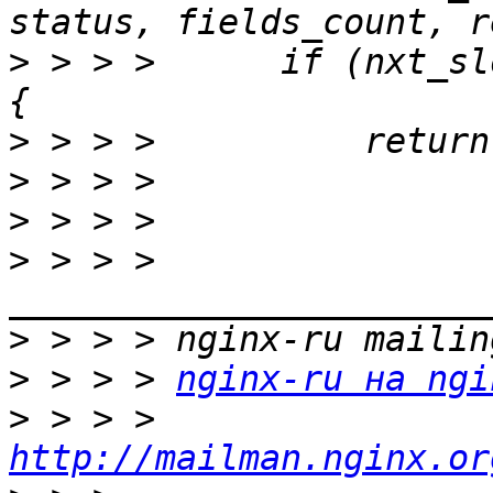
>
 > > >      if (nxt_sl
>
>
>
>
 > > > 
>
>
 > > > 
nginx-ru на ngi
>
 > > > 
http://mailman.nginx.or