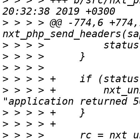
>
 > > > +++ b/src/nxt_p
>
 > > > @@ -774,6 +774,
>
>
>
>
>
 > > > +        nxt_un
>
>
>
 > > >      rc = nxt_u