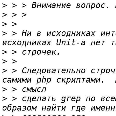
>
>
>
>
 > Ни в исходниках инт
>
>
>
 > Следовательно строч
>
>
 > сделать grep по все