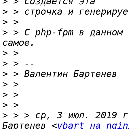
>
>
>
>
 > С php-fpm в данном 
>
>
>
>
>
>
>
 > > ср, 3 июл. 2019 г
Бартенев <
vbart на ngin