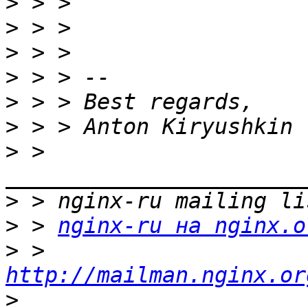
>
>
>
>
>
>
>
 > 
>
>
 > 
nginx-ru на nginx.o
>
 > 
http://mailman.nginx.or
>