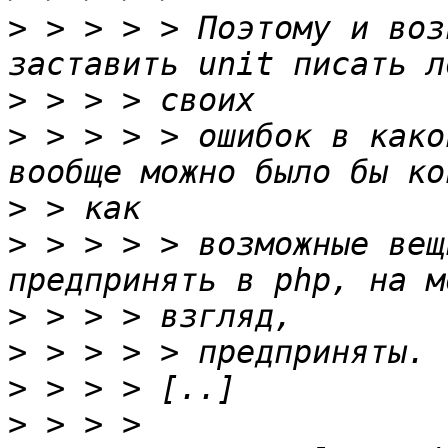
>
 > > > > Поэтому и воз
>
>
 > > > > ошибок в како
>
>
 > > > > возможные вещ
>
>
>
>