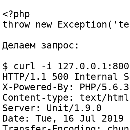
<?php

throw new Exception('te
Делаем запрос:

$ curl -i 127.0.0.1:8000
HTTP/1.1 500 Internal S
X-Powered-By: PHP/5.6.3
Content-type: text/html
Server: Unit/1.9.0

Date: Tue, 16 Jul 2019 
Transfer-Encoding: chunk