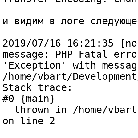
и видим в логе следующее
2019/07/16 16:21:35 [no
message: PHP Fatal erro
'Exception' with messag
/home/vbart/Development
Stack trace:

#0 {main}

  thrown in /home/vbart/Development/tests/500.php 
on line 2
