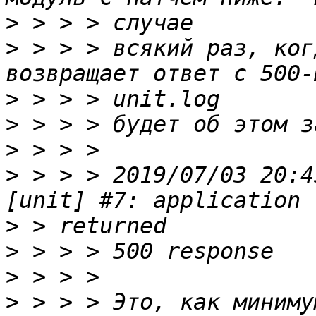
>
>
 > > > всякий раз, ког
>
>
>
>
 > > > 2019/07/03 20:4
>
>
>
>
 > > > Это, как миниму