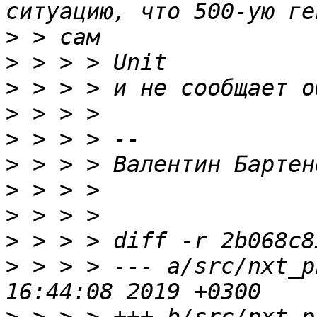
>
>
>
>
>
>
>
>
>
>
 > > > --- a/src/nxt_p