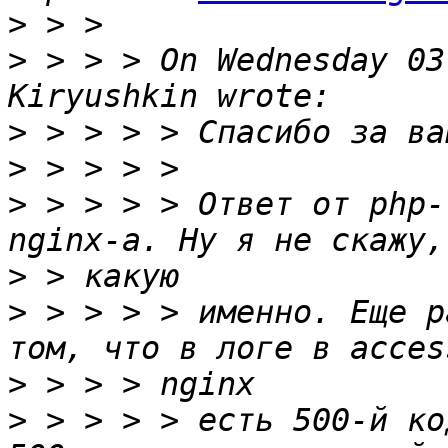
>
>
 > > > On Wednesday 03
>
>
>
 > > > > Ответ от php-
>
>
 > > > > именно. Еще р
>
>
 > > > > есть 500-й ко