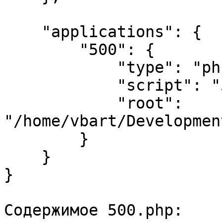
    "applications": {

        "500": {

            "type": "php 5",

            "script": "500.php",

            "root": 
"/home/vbart/Developmen
        }

    }

}

Содержимое 500.php:
