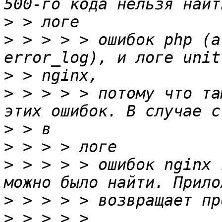
>
>
 > > > > ошибок php (а
>
>
 > > > > потому что та
>
>
>
 > > > > ошибок nginx 
>
>