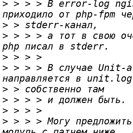
>
 > > > В error-log ngi
>
>
 > > > а тот в свою оч
>
>
 > > > В случае Unit-а
>
>
>
>
 > > > Могу предложить