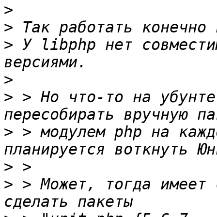
>
>
>
 У libphp нет совмести
>
>
 > Но что-то на убунте
>
 > модулем php на кажд
>
>
 > Может, тогда имеет 