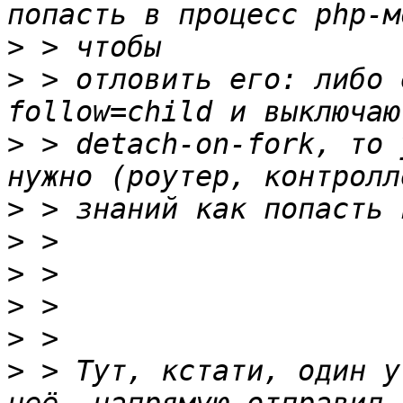
>
>
 > отловить его: либо 
>
 > detach-on-fork, то 
>
>
>
>
>
>
 > Тут, кстати, один у