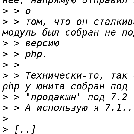
>
>
 > том, что он сталкив
>
>
>
>
 > Технически-то, так 
>
>
>
>