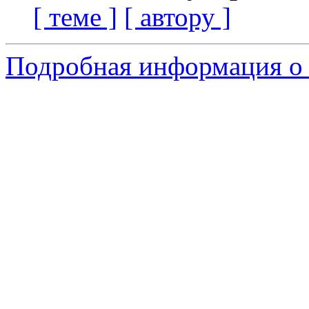
[ теме ]
[ автору ]
Подробная информация о 