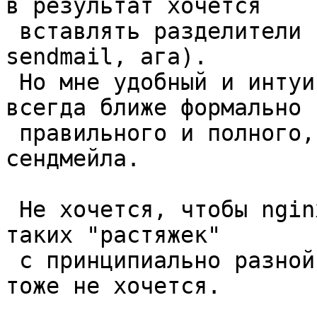
в результат хочется

 вставлять разделители тукенов (вспоминается 
sendmail, ага).

 Но мне удобный и интуитивно понятный интерфейс 
всегда ближе формально

 правильного и полного, но нечеловеческого, как у 
сендмейла.

 Не хочется, чтобы nginx шёл по пути сендмейла. И 
таких "растяжек"

 с принципиально разной обработкой $1..$9 и $var 
тоже не хочется.
