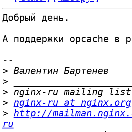
Добрый день.

А поддержки opcache в p
--

>
>
>
>
nginx-ru at nginx.org
>
http://mailman.nginx.
ru