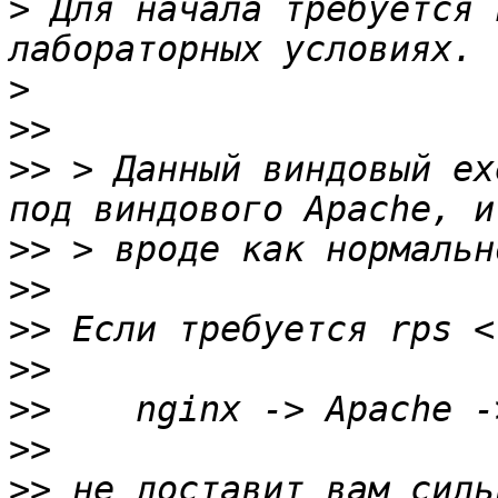
>
 Для начала требуется 
>
>>
>>
 > Данный виндовый ex
>>
>>
>>
>>
>>
>>
>>