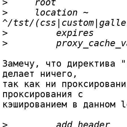
>
>
     location ~ 
>
>
Замечу, что директива "
делает ничего, 

так как ни проксировани
проксирования с 

кэшированием в данном l
>
         add_header   