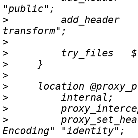
>
         add_header   
>
>
>
>
>
>
>
>
         proxy_set_hea