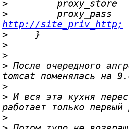
>
>
       
http://site_priv_http;
>
>
>
>
 После очередного апгр
>
>
 И вся эта кухня перес
>
>
 Потом тупо не возвращ