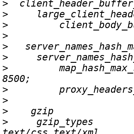
>
>
>
>
>
>
>
         map_hash_max_size                      
>
>
>
>
     gzip_types       