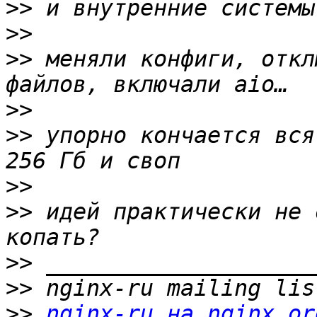
>>
>>
>>
 меняли конфиги, откл
>>
>>
 упорно кончается вся
>>
>>
 идей практически не 
>>
>>
>>
nginx-ru на nginx.or