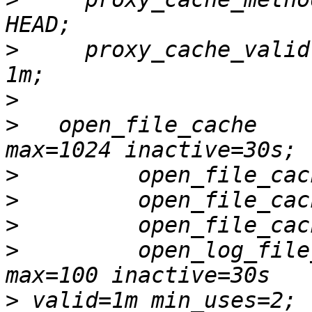
>
     proxy_cache_valid  
>
>
   open_file_cache                         
>
>
>
>
         open_log_file_cache          
>