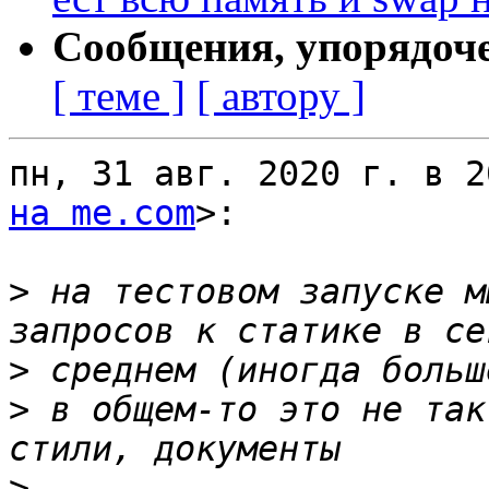
Сообщения, упорядоч
[ теме ]
[ автору ]
пн, 31 авг. 2020 г. в 2
на me.com
>:

>
 на тестовом запуске м
>
>
 в общем-то это не так
>