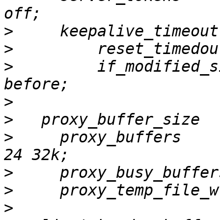
>
>
>
         if_modified_since               
>
>
>
     proxy_buffers                               
>
>
>