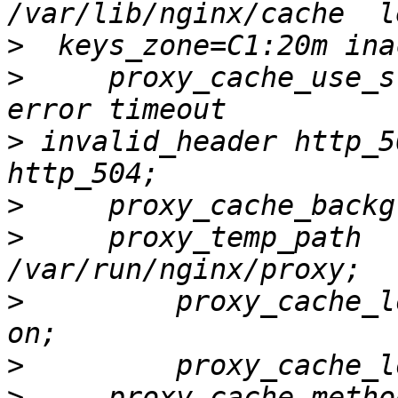
>
>
     proxy_cache_use_s
>
 invalid_header http_5
>
>
     proxy_temp_path                             
>
         proxy_cache_lock                  
>
>
     proxy_cache_metho