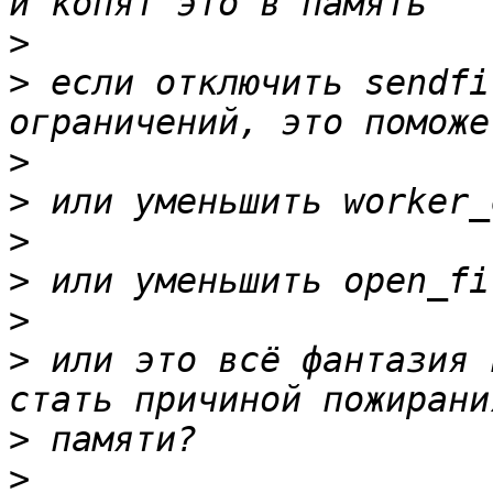
>
>
 если отключить sendfi
>
>
>
>
>
>
 или это всё фантазия 
>
>