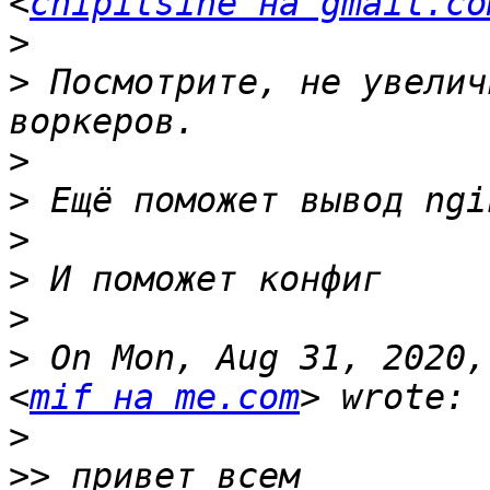
<
chipitsine на gmail.co
>
>
 Посмотрите, не увелич
>
>
>
>
>
>
 On Mon, Aug 31, 2020,
<
mif на me.com
>
>>