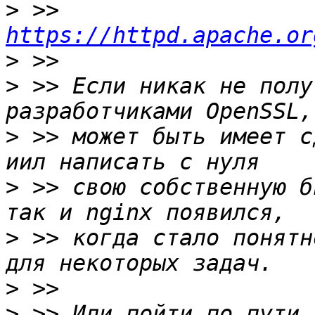
>
 >> 
https://httpd.apache.or
>
>
 >> Если никак не полу
>
 >> может быть имеет с
>
 >> свою собственную б
>
 >> когда стало понятн
>
>
 >> Или пойти по пути 