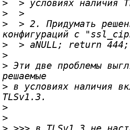
>
>
>
  > 2. Придумать решен
>
>
>
 Эти две проблемы выгл
>
 в условиях наличия вк
>
>
>