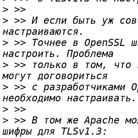
>
>
 >> И если быть уж сов
>
 >> Точнее в OpenSSL ш
>
 >> только в том, что 
>
 >> с разработчиками O
>
>
 >> В том же Apache мо