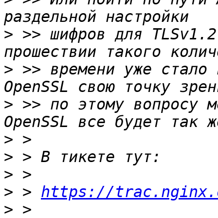
>
 >> шифров для TLSv1.2
>
 >> времени уже стало 
>
 >> по этому вопросу м
>
>
>
>
 > 
https://trac.nginx.
>