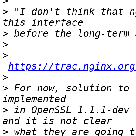
>
>
 "I don't think that n
>
>
>
https://trac.nginx.org
>
>
 For now, solution to 
>
 in OpenSSL 1.1.1-dev 
>
 what they are going t