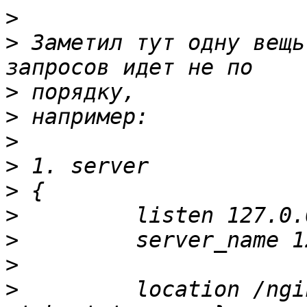
>
>
 Заметил тут одну вещь
>
>
>
>
>
>
>
>
>
         location /nginx-status