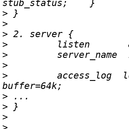
>
>
>
>
>
>
>
         access_log  l
>
>
>
>