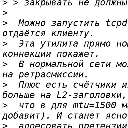
>
>
>
  Можно запустить tcpd
>
  Эта утилита прямо но
>
  В нормальной сети мо
>
  Плюс есть счётчики и
>
  что в для mtu=1500 м
>
  адресовать претензии