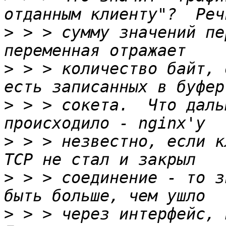
>
 > > сумму значений пе
>
 > > количество байт, 
>
 > > сокета.  Что даль
>
 > > незвестно, если к
>
 > > соединение - то з
>
 > > через интерфейс, н