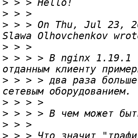
>
>
>
 > > On Thu, Jul 23, 2
>
>
 > > > В nginx 1.19.1 
>
 > > > два раза больше
>
>
>
>
 > > Что значит "трафи